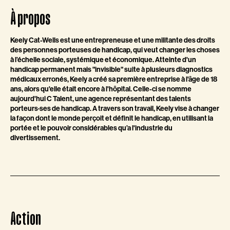
À propos
Keely Cat-Wells est une entrepreneuse et une militante des droits
des personnes porteuses de handicap, qui veut changer les choses
à l’échelle sociale, systémique et économique. Atteinte d'un
handicap permanent mais "invisible" suite à plusieurs diagnostics
médicaux erronés, Keely a créé sa première entreprise à l'âge de 18
ans, alors qu'elle était encore à l'hôpital. Celle-ci se nomme
aujourd'hui C Talent, une agence représentant des talents
porteurs·ses de handicap. A travers son travail, Keely vise à changer
la façon dont le monde perçoit et définit le handicap, en utilisant la
portée et le pouvoir considérables qu’a l'industrie du
divertissement.
Action